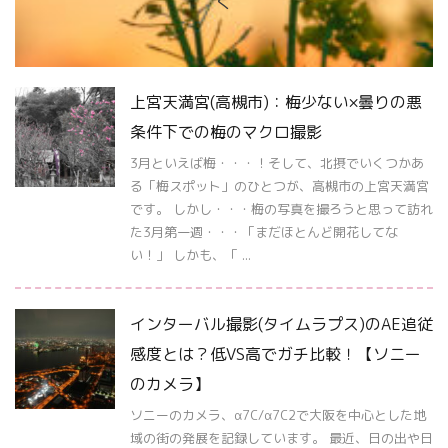
く
上宮天満宮(高槻市)：梅少ない×曇りの悪
条件下での梅のマクロ撮影
3月といえば梅・・・！そして、北摂でいくつかあ
る「梅スポット」のひとつが、高槻市の上宮天満宮
です。 しかし・・・梅の写真を撮ろうと思って訪れ
た3月第一週・・・「まだほとんど開花してな
い！」 しかも、「 ...
インターバル撮影(タイムラプス)のAE追従
感度とは？低VS高でガチ比較！【ソニー
のカメラ】
ソニーのカメラ、α7C/α7C2で大阪を中心とした地
域の街の発展を記録しています。 最近、日の出や日