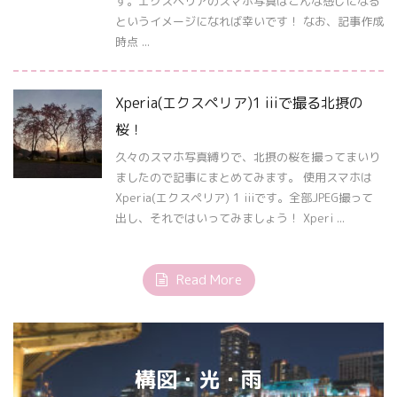
す。エクスペリアのスマホ写真はこんな感じになる
というイメージになれば幸いです！ なお、記事作成
時点 ...
Xperia(エクスペリア)1 iiiで撮る北摂の
桜！
久々のスマホ写真縛りで、北摂の桜を撮ってまいり
ましたので記事にまとめてみます。 使用スマホは
Xperia(エクスペリア) 1 iiiです。全部JPEG撮って
出し、それではいってみましょう！ Xperi ...
Read More
構図・光・雨