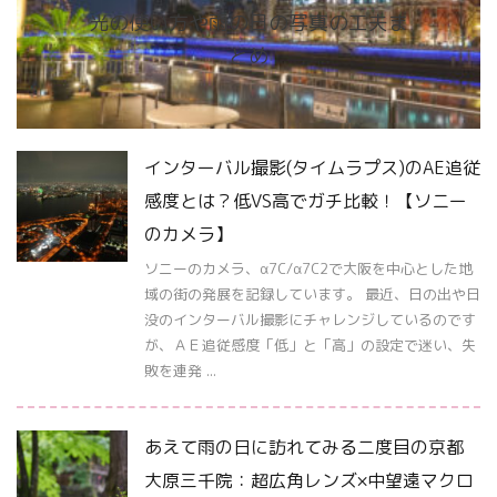
光の使い方や雨の日の写真の工夫ま
とめ
インターバル撮影(タイムラプス)のAE追従
感度とは？低VS高でガチ比較！【ソニー
のカメラ】
ソニーのカメラ、α7C/α7C2で大阪を中心とした地
域の街の発展を記録しています。 最近、日の出や日
没のインターバル撮影にチャレンジしているのです
が、ＡＥ追従感度「低」と「高」の設定で迷い、失
敗を連発 ...
あえて雨の日に訪れてみる二度目の京都
大原三千院：超広角レンズ×中望遠マクロ