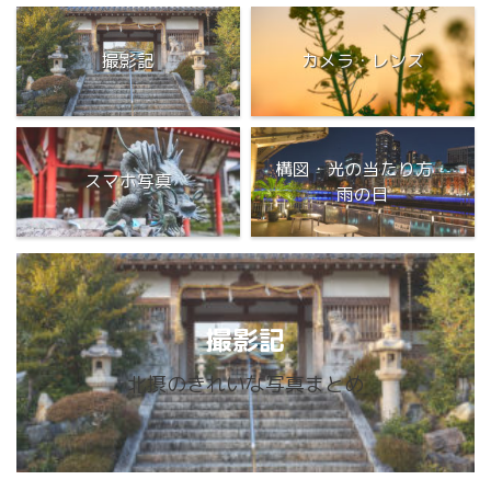
撮影記
カメラ・レンズ
構図・光の当たり方・
スマホ写真
雨の日
撮影記
北摂のきれいな写真まとめ