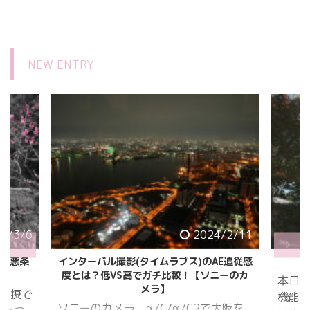
NEW ENTRY
/2/11
2023/12/24
E追従感
α7C2のクリエイティブルック
α7C
ニーのカ
フィ
本日は、α7CIIのクリエイティブルック
機能について、詳しくみてみたいと思
大阪を
本日は