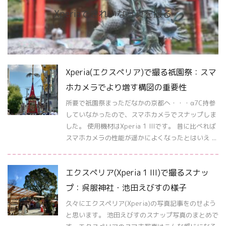
Xperiaできれいな写真を撮る
Xperia(エクスペリア)で撮る祇園祭：スマ
ホカメラでより増す構図の重要性
所要で祇園祭まっただなかの京都へ・・・α7C持参
していなかったので、スマホカメラでスナップしま
した。 使用機材はXperia 1 IIIです。 昔に比べれば
スマホカメラの性能が遥かによくなったとはいえ ...
エクスペリア(Xperia 1 III)で撮るスナッ
プ：呉服神社・池田えびすの様子
久々にエクスペリア(Xperia)の写真記事をのせよう
と思います。 池田えびすのスナップ写真のまとめで