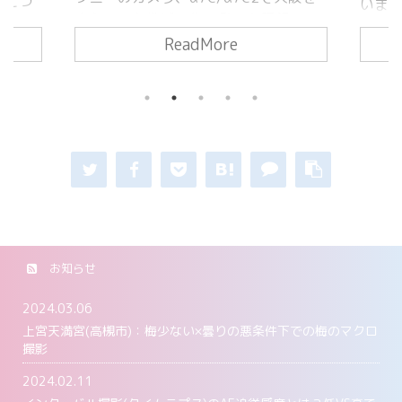
います。 α7CIIのクリエイティブルッ
録して
して
ク α7CIIのクリエイティブルックと
インタ
大滝で
ReadMore
は？ クリエイティブルックとは、
るので
けです
α7C2に搭載された「写真の雰囲気を変
高」の
イント
える」設定です。 RAWでレタッチする
で、失
を平坦
人にはあまり関係ない・・・と思って
」だと
ND4
いましたが、意外とこれが使い勝手が
なるの
使いや
いいんです。 JPEG取って出しのクオ
。 結
ご確認
リティを高める機能として、最近けっ
の出や
タで撮
こう使っています。(動画も雰囲気が変
に変化
のために
わります) おおまかには、以下の10種
「高」
フィ
類があります。 ①ＳＴ(スタンダード
ターバ
量を
...
お知らせ
感度と
...
2024.03.06
上宮天満宮(高槻市)：梅少ない×曇りの悪条件下での梅のマクロ
撮影
2024.02.11