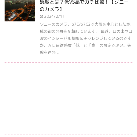
感度とは？低VS高でガチ比較！【ソニー
のカメラ】
2024/2/11
ソニーのカメラ、α7C/α7C2で大阪を中心とした地
域の街の発展を記録しています。 最近、日の出や日
没のインターバル撮影にチャレンジしているのです
が、ＡＥ追従感度「低」と「高」の設定で迷い、失
敗を連発 ...