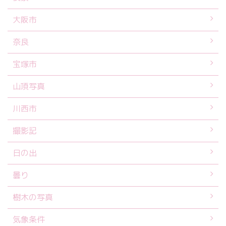
大阪市
奈良
宝塚市
山頂写真
川西市
撮影記
日の出
曇り
樹木の写真
気象条件