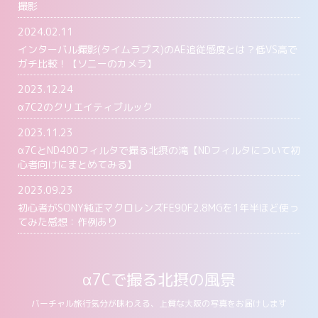
撮影
2024.02.11
インターバル撮影(タイムラプス)のAE追従感度とは？低VS高で
ガチ比較！【ソニーのカメラ】
2023.12.24
α7C2のクリエイティブルック
2023.11.23
α7CとND400フィルタで撮る北摂の滝【NDフィルタについて初
心者向けにまとめてみる】
2023.09.23
初心者がSONY純正マクロレンズFE90F2.8MGを1年半ほど使っ
てみた感想：作例あり
α7Cで撮る北摂の風景
バーチャル旅行気分が味わえる、上質な大阪の写真をお届けします