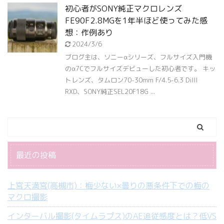
初心者がSONY純正マクロレンズ
FE90F2.8MGを1年半ほど使ってみた感
想：作例あり
2024/3/6
ブログ主は、ソニーαシリーズ、フルサイズ入門機
のα7Cでフルサイズデビューした初心者です。 キッ
トレンズ、タムロン70-30mm F/4.5-6.3 DiIII
RXD、SONY純正SEL20F18G ...
最近の投稿
上宮天満宮(高槻市)：梅少ない×曇りの悪条件下での梅の
マクロ撮影
インターバル撮影(タイムラプス)のAE追従感度とは？低VS