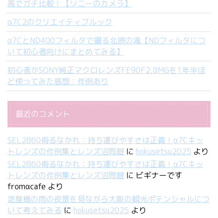
高でガチ比較！【ソニーのカメラ】
α7C2のクリエイティブルック
α7CとND400フィルタで撮る北摂の滝【NDフィルタにつ
いて初心者向けにまとめてみる】
初心者がSONY純正マクロレンズFE90F2.8MGを1年半ほ
ど使ってみた感想：作例あり
最近のコメント
SEL2860侮るなかれ：持ち運びやすさは正義！α7Cキッ
トレンズの作例集とレンズ沼問題
に
hokusetsu2025
より
SEL2860侮るなかれ：持ち運びやすさは正義！α7Cキッ
トレンズの作例集とレンズ沼問題
に
ビギナーです
fromαcafe
より
淀屋橋の雨の夜景を見ながら大阪の観光ポテンシャルにつ
いて考えてみる
に
hokusetsu2025
より