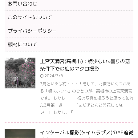
お問い合わせ
このサイトについて
プライバシーポリシー
機材について
上宮天満宮(高槻市)：梅少ない×曇りの悪
条件下での梅のマクロ撮影
2024/3/6
3月といえば梅・・・！そして、北摂でいくつかあ
る「梅スポット」のひとつが、高槻市の上宮天満宮
です。 しかし・・・梅の写真を撮ろうと思って訪れ
た3月第一週・・・「まだほとんど開花してな
い！」 しかも、「 ...
インターバル撮影(タイムラプス)のAE追従