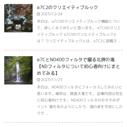
α7C2のクリエイティブルック
2023/12/24
本日は、α7CIIのクリエイティブルック機能につい
て、詳しくみてみたいと思います。 α7CIIのクリエ
イティブルック α7CIIのクリエイティブルックと
は？ クリエイティブルックとは、α7C2に搭載さ ...
α7CとND400フィルタで撮る北摂の滝
【NDフィルタについて初心者向けにまと
めてみる】
2023/11/23
本日は、ND400フィルタにフォーカスしてみたいと
思います。場所は、箕面大滝です。 記事内容は完全
に初心者向けです。 ND400フィルタのおすすめポ
イント 滝を糸のようにしたり、海の波を平坦にした
りで ...