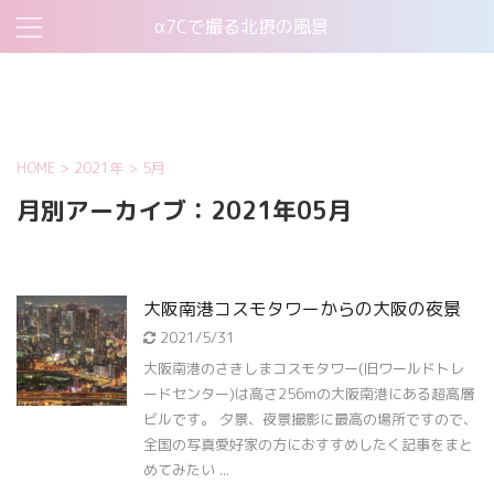
α7Cで撮る北摂の風景
お問い合わせ
このサイトについて
プライバシーポリシー
機材について
HOME
>
2021年
>
5月
月別アーカイブ：2021年05月
大阪南港コスモタワーからの大阪の夜景
2021/5/31
大阪南港のさきしまコスモタワー(旧ワールドトレ
ードセンター)は高さ256mの大阪南港にある超高層
ビルです。 夕景、夜景撮影に最高の場所ですので、
全国の写真愛好家の方におすすめしたく記事をまと
めてみたい ...