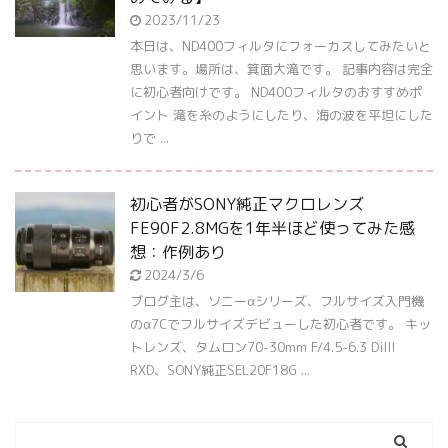
2023/11/23
本日は、ND400フィルタにフォーカスしてみたいと
思います。場所は、箕面大滝です。 記事内容は完全
に初心者向けです。 ND400フィルタのおすすめポ
イント 滝を糸のようにしたり、海の波を平坦にした
りで ...
初心者がSONY純正マクロレンズ
FE90F2.8MGを1年半ほど使ってみた感
想：作例あり
2024/3/6
ブログ主は、ソニーαシリーズ、フルサイズ入門機
のα7Cでフルサイズデビューした初心者です。 キッ
トレンズ、タムロン70-30mm F/4.5-6.3 DiIII
RXD、SONY純正SEL20F18G ...