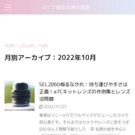
α7Cで撮る北摂の風景
お問い合わせ
このサイトについて
プライバシーポリシー
機材について
HOME
>
2022年
>
10月
月別アーカイブ：2022年10月
SEL2860侮るなかれ：持ち運びやすさは
正義！α7Cキットレンズの作例集とレンズ
沼問題
2022/11/27
筆者はソニーα7Cでフルサイズデビューしたカメラ
初心者です。それまではカメラやレンズに金をつぎ
込むなんて理解不能でした 笑 北摂の街を中心に