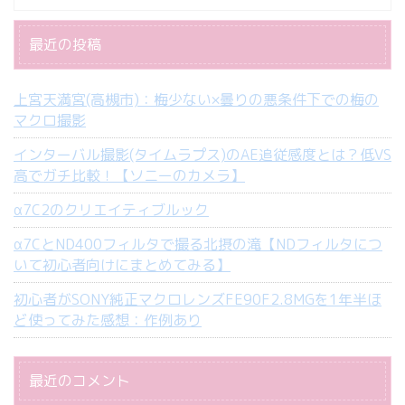
最近の投稿
上宮天満宮(高槻市)：梅少ない×曇りの悪条件下での梅の
マクロ撮影
インターバル撮影(タイムラプス)のAE追従感度とは？低VS
高でガチ比較！【ソニーのカメラ】
α7C2のクリエイティブルック
α7CとND400フィルタで撮る北摂の滝【NDフィルタにつ
いて初心者向けにまとめてみる】
初心者がSONY純正マクロレンズFE90F2.8MGを1年半ほ
ど使ってみた感想：作例あり
最近のコメント