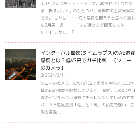
3月といえば梅・・・！そして、北摂でいくつかあ
る「梅スポット」のひとつが、高槻市の上宮天満宮
です。 しかし・・・梅の写真を撮ろうと思って訪れ
た3月第一週・・・「まだほとんど開花してな
い！」 しかも、「 ...
インターバル撮影(タイムラプス)のAE追従
感度とは？低VS高でガチ比較！【ソニー
のカメラ】
2024/2/11
ソニーのカメラ、α7C/α7C2で大阪を中心とした地
域の街の発展を記録しています。 最近、日の出や日
没のインターバル撮影にチャレンジしているのです
が、ＡＥ追従感度「低」と「高」の設定で迷い、失
敗を連発 ...