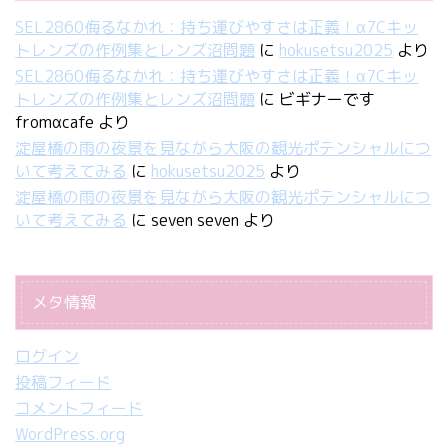
SEL2860侮るなかれ：持ち運びやすさは正義！α7Cキッ
トレンズの作例集とレンズ沼問題
に
hokusetsu2025
より
SEL2860侮るなかれ：持ち運びやすさは正義！α7Cキッ
トレンズの作例集とレンズ沼問題
に
ビギナーです
fromαcafe
より
淀屋橋の雨の夜景を見ながら大阪の観光ポテンシャルにつ
いて考えてみる
に
hokusetsu2025
より
淀屋橋の雨の夜景を見ながら大阪の観光ポテンシャルにつ
いて考えてみる
に
seven seven
より
メタ情報
ログイン
投稿フィード
コメントフィード
WordPress.org