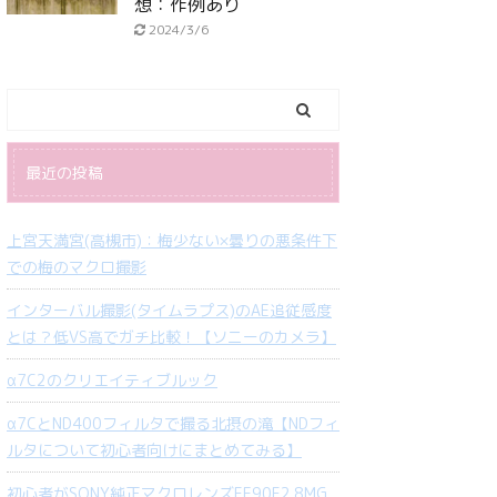
想：作例あり
2024/3/6
最近の投稿
上宮天満宮(高槻市)：梅少ない×曇りの悪条件下
での梅のマクロ撮影
インターバル撮影(タイムラプス)のAE追従感度
とは？低VS高でガチ比較！【ソニーのカメラ】
α7C2のクリエイティブルック
α7CとND400フィルタで撮る北摂の滝【NDフィ
ルタについて初心者向けにまとめてみる】
初心者がSONY純正マクロレンズFE90F2.8MG