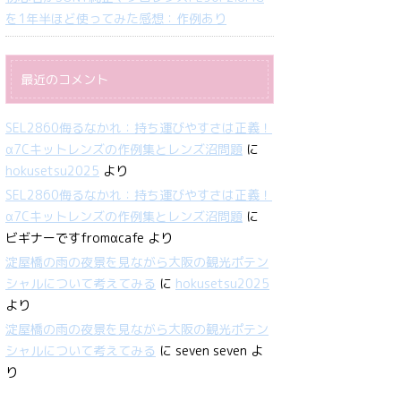
を1年半ほど使ってみた感想：作例あり
最近のコメント
SEL2860侮るなかれ：持ち運びやすさは正義！
α7Cキットレンズの作例集とレンズ沼問題
に
hokusetsu2025
より
SEL2860侮るなかれ：持ち運びやすさは正義！
α7Cキットレンズの作例集とレンズ沼問題
に
ビギナーですfromαcafe
より
淀屋橋の雨の夜景を見ながら大阪の観光ポテン
シャルについて考えてみる
に
hokusetsu2025
より
淀屋橋の雨の夜景を見ながら大阪の観光ポテン
シャルについて考えてみる
に
seven seven
よ
り