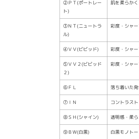
②ＰＴ(ポートレー
肌を柔らかく
ト)
③ＮＴ(ニュートラ
彩度・シャー
ル)
④ＶＶ(ビビッド)
彩度・シャー
⑤ＶＶ２(ビビッド
彩度・シャー
２)
⑥ＦＬ
落ち着いた発
⑦ＩＮ
コントラスト
⑧ＳＨ(シャイン)
透明感・柔ら
⑨ＢＷ(白黒)
白黒モノトー