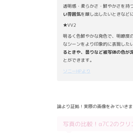
透明感・柔らかさ・鮮やかさを持
い雰囲気
を醸し出したいときなど
★VV2
明るく色鮮やかな発色で、明瞭度
なシーンをより印象的に表現した
るときや、曇りなど被写体の色が
とができます。
ソニーHPより
論より証拠！実際の画像をみていきまし
写真の比較！α7C2のク