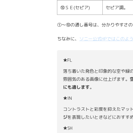
⑩ＳＥ(セピア)
セピア調。
①～⑩の通し番号は、分かりやすさの
ちなみに、
ソニー公式HPではこのよ
★FL
落ち着いた発色と印象的な空や緑
雰囲気のある画像に仕上げます。
にも適します
。
★IN
コントラストと彩度を抑えたマッ
ジ
を表現したいときなどにおすす
★SH