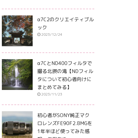
α7C2のクリエイティブル
ック
2023/12/24
α7CとND400フィルタで
撮る北摂の滝【NDフィル
タについて初心者向けに
まとめてみる】
2023/11/23
初心者がSONY純正マク
ロレンズFE90F2.8MGを
1年半ほど使ってみた感