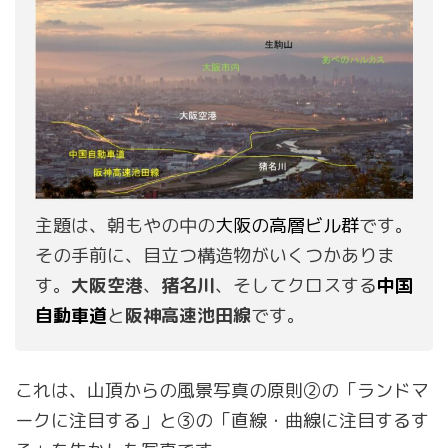
主題は、朝もやの中の
大阪の高層ビル群
です。
その手前に、目立つ構造物がいくつかありま
す。
大阪空港
、
猪名川
、そしてクロスする
中国
自動車道
と
阪神高速池田線
です。
これは、山頂からの風景写真の原則②の「ランドマ
ークに注目する」と③の「直線・曲線に注目するす