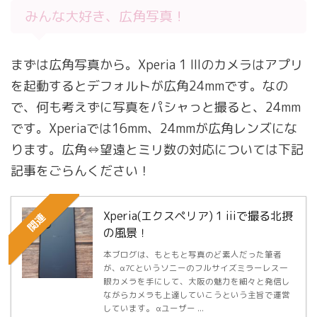
みんな大好き、広角写真！
まずは広角写真から。Xperia 1 IIIのカメラはアプリ
を起動するとデフォルトが広角24mmです。なの
で、何も考えずに写真をパシャっと撮ると、24mm
です。Xperiaでは16mm、24mmが広角レンズにな
ります。広角⇔望遠とミリ数の対応については下記
記事をごらんください！
Xperia(エクスペリア) 1 iiiで撮る北摂
関連
の風景！
本ブログは、もともと写真のど素人だった筆者
が、α7Cというソニーのフルサイズミラーレス一
眼カメラを手にして、大阪の魅力を細々と発信し
ながらカメラも上達していこうという主旨で運営
しています。 αユーザー ...