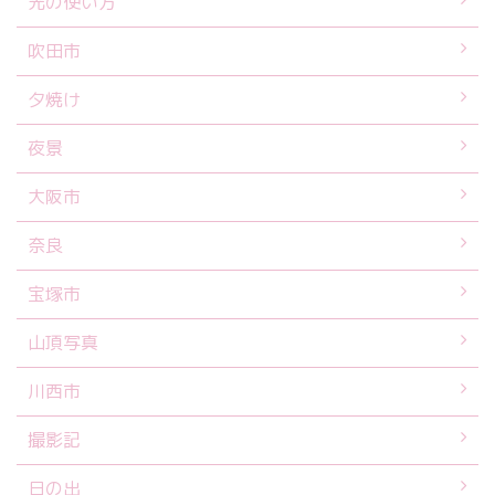
光の使い方
吹田市
夕焼け
夜景
大阪市
奈良
宝塚市
山頂写真
川西市
撮影記
日の出