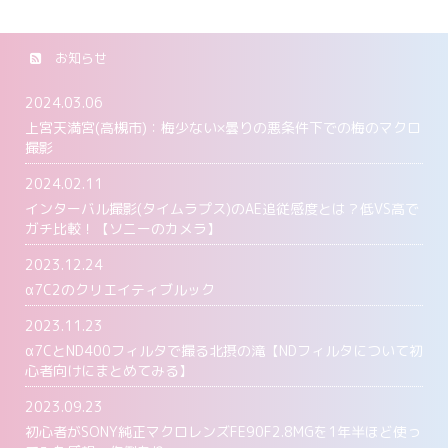
お知らせ
2024.03.06
上宮天満宮(高槻市)：梅少ない×曇りの悪条件下での梅のマクロ
撮影
2024.02.11
インターバル撮影(タイムラプス)のAE追従感度とは？低VS高で
ガチ比較！【ソニーのカメラ】
2023.12.24
α7C2のクリエイティブルック
2023.11.23
α7CとND400フィルタで撮る北摂の滝【NDフィルタについて初
心者向けにまとめてみる】
2023.09.23
初心者がSONY純正マクロレンズFE90F2.8MGを1年半ほど使っ