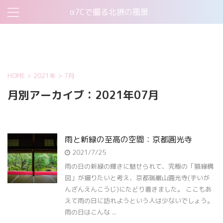
α7Cで撮る北摂の風景
お問い合わせ
このサイトについて
プライバシーポリシー
機材について
HOME
>
2021年
>
7月
月別アーカイブ：2021年07月
雨と新緑の至高の空間：京都圓光寺
2021/7/25
雨の日の新緑の輝きに魅せられて、究極の「額縁構
図」が撮りたいと考え、京都瑞巌山圓光寺(ずいが
んざんえんこうじ)にたどり着きました。 ここもあ
えて雨の日に訪れようという人は少ないでしょう。
雨の日はこんな ...