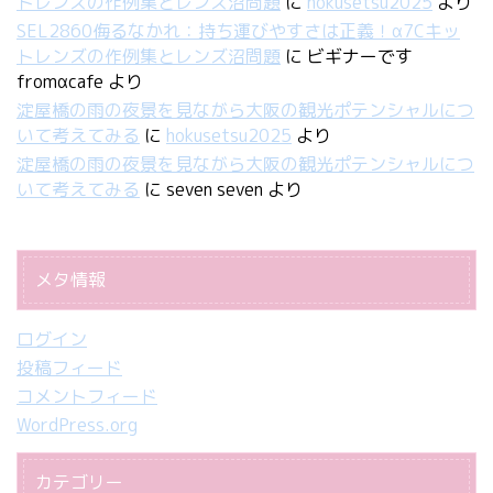
トレンズの作例集とレンズ沼問題
に
hokusetsu2025
より
SEL2860侮るなかれ：持ち運びやすさは正義！α7Cキッ
トレンズの作例集とレンズ沼問題
に
ビギナーです
fromαcafe
より
淀屋橋の雨の夜景を見ながら大阪の観光ポテンシャルにつ
いて考えてみる
に
hokusetsu2025
より
淀屋橋の雨の夜景を見ながら大阪の観光ポテンシャルにつ
いて考えてみる
に
seven seven
より
メタ情報
ログイン
投稿フィード
コメントフィード
WordPress.org
カテゴリー