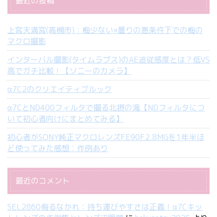
最近の投稿
上宮天満宮(高槻市)：梅少ない×曇りの悪条件下での梅の
マクロ撮影
インターバル撮影(タイムラプス)のAE追従感度とは？低VS
高でガチ比較！【ソニーのカメラ】
α7C2のクリエイティブルック
α7CとND400フィルタで撮る北摂の滝【NDフィルタにつ
いて初心者向けにまとめてみる】
初心者がSONY純正マクロレンズFE90F2.8MGを1年半ほ
ど使ってみた感想：作例あり
最近のコメント
SEL2860侮るなかれ：持ち運びやすさは正義！α7Cキッ