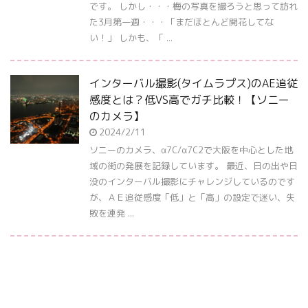
です。 しかし・・・梅の写真を撮ろうと思って訪れ
た3月第一週・・・「まだほとんど開花してな
い！」 しかも、「 ...
インターバル撮影(タイムラプス)のAE追従
感度とは？低VS高でガチ比較！【ソニー
のカメラ】
2024/2/11
ソニーのカメラ、α7C/α7C2で大阪を中心とした地
域の街の発展を記録しています。 最近、日の出や日
没のインターバル撮影にチャレンジしているのです
が、ＡＥ追従感度「低」と「高」の設定で迷い、失
敗を連発 ...