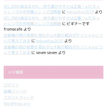
SEL2860侮るなかれ：持ち運びやすさは正義！α7Cキッ
トレンズの作例集とレンズ沼問題
に
hokusetsu2025
より
SEL2860侮るなかれ：持ち運びやすさは正義！α7Cキッ
トレンズの作例集とレンズ沼問題
に
ビギナーです
fromαcafe
より
淀屋橋の雨の夜景を見ながら大阪の観光ポテンシャルにつ
いて考えてみる
に
hokusetsu2025
より
淀屋橋の雨の夜景を見ながら大阪の観光ポテンシャルにつ
いて考えてみる
に
seven seven
より
メタ情報
ログイン
投稿フィード
コメントフィード
WordPress.org