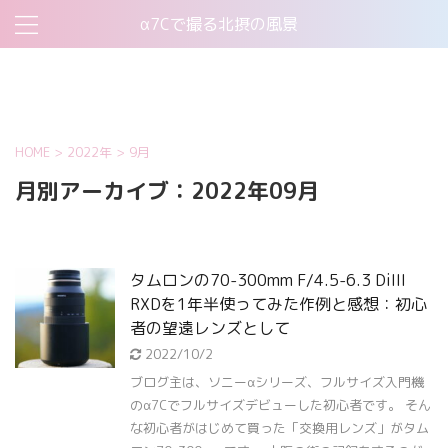
α7Cで撮る北摂の風景
お問い合わせ
このサイトについて
プライバシーポリシー
機材について
HOME
>
2022年
>
9月
月別アーカイブ：2022年09月
タムロンの70-300mm F/4.5-6.3 DiIII
RXDを1年半使ってみた作例と感想：初心
者の望遠レンズとして
2022/10/2
ブログ主は、ソニーαシリーズ、フルサイズ入門機
のα7Cでフルサイズデビューした初心者です。 そん
な初心者がはじめて買った「交換用レンズ」がタム