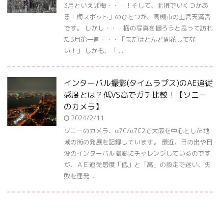
3月といえば梅・・・！そして、北摂でいくつかあ
る「梅スポット」のひとつが、高槻市の上宮天満宮
です。 しかし・・・梅の写真を撮ろうと思って訪れ
た3月第一週・・・「まだほとんど開花してな
い！」 しかも、「 ...
インターバル撮影(タイムラプス)のAE追従
感度とは？低VS高でガチ比較！【ソニー
のカメラ】
2024/2/11
ソニーのカメラ、α7C/α7C2で大阪を中心とした地
域の街の発展を記録しています。 最近、日の出や日
没のインターバル撮影にチャレンジしているのです
が、ＡＥ追従感度「低」と「高」の設定で迷い、失
敗を連発 ...