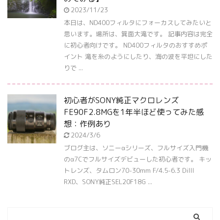
2023/11/23
本日は、ND400フィルタにフォーカスしてみたいと
思います。場所は、箕面大滝です。 記事内容は完全
に初心者向けです。 ND400フィルタのおすすめポ
イント 滝を糸のようにしたり、海の波を平坦にした
りで ...
初心者がSONY純正マクロレンズ
FE90F2.8MGを1年半ほど使ってみた感
想：作例あり
2024/3/6
ブログ主は、ソニーαシリーズ、フルサイズ入門機
のα7Cでフルサイズデビューした初心者です。 キッ
トレンズ、タムロン70-30mm F/4.5-6.3 DiIII
RXD、SONY純正SEL20F18G ...