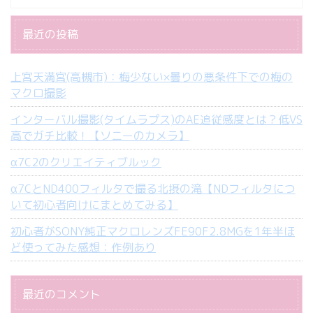
最近の投稿
上宮天満宮(高槻市)：梅少ない×曇りの悪条件下での梅の
マクロ撮影
インターバル撮影(タイムラプス)のAE追従感度とは？低VS
高でガチ比較！【ソニーのカメラ】
α7C2のクリエイティブルック
α7CとND400フィルタで撮る北摂の滝【NDフィルタにつ
いて初心者向けにまとめてみる】
初心者がSONY純正マクロレンズFE90F2.8MGを1年半ほ
ど使ってみた感想：作例あり
最近のコメント