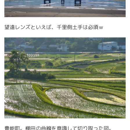
望遠レンズといえば、千里側土手は必須ｗ
豊能町。棚田の曲線を意識して切り取った図。