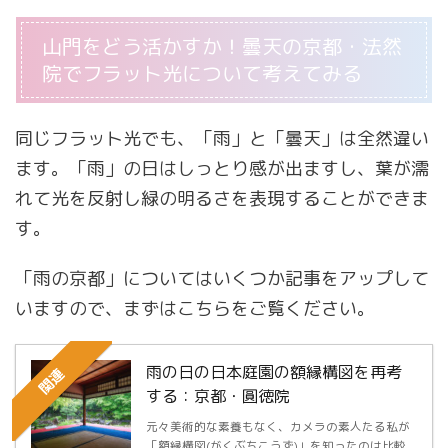
山門をどう活かすか！曇天の京都・法然
院でフラット光について考えてみる
同じフラット光でも、「雨」と「曇天」は全然違い
ます。「雨」の日はしっとり感が出ますし、葉が濡
れて光を反射し緑の明るさを表現することができま
す。
「雨の京都」についてはいくつか記事をアップして
いますので、まずはこちらをご覧ください。
雨の日の日本庭園の額縁構図を再考
関連
する：京都・圓徳院
元々美術的な素養もなく、カメラの素人たる私が
「額縁構図(がくぶちこうず)」を知ったのは比較