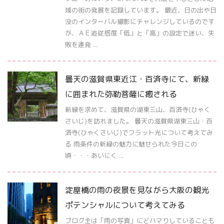
域の街の発展を記録しています。 最近、日の出や日
没のインターバル撮影にチャレンジしているのです
が、ＡＥ追従感度「低」と「高」の設定で迷い、失
敗を連発 ...
曇天の滋賀県東近江・百済寺にて、新緑
に囲まれた弥勒菩薩に癒される
新緑を求めて、滋賀県の湖東三山、百済寺(ひゃく
さいじ)を訪れました。 曇天の滋賀県湖東三山・百
済寺(ひゃくさいじ)でフラット光について考えてみ
る 雨条件の新緑の魅力に魅せられた今日この
頃・・・あいにく ...
淀屋橋の雨の夜景を見ながら大阪の観光
ポテンシャルについて考えてみる
ブログ主は「雨の写真」にどハマりしていることも