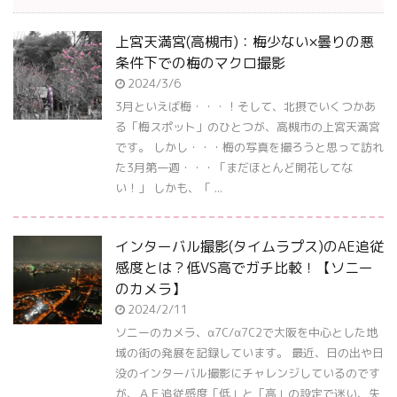
上宮天満宮(高槻市)：梅少ない×曇りの悪
条件下での梅のマクロ撮影
2024/3/6
3月といえば梅・・・！そして、北摂でいくつかあ
る「梅スポット」のひとつが、高槻市の上宮天満宮
です。 しかし・・・梅の写真を撮ろうと思って訪れ
た3月第一週・・・「まだほとんど開花してな
い！」 しかも、「 ...
インターバル撮影(タイムラプス)のAE追従
感度とは？低VS高でガチ比較！【ソニー
のカメラ】
2024/2/11
ソニーのカメラ、α7C/α7C2で大阪を中心とした地
域の街の発展を記録しています。 最近、日の出や日
没のインターバル撮影にチャレンジしているのです
が、ＡＥ追従感度「低」と「高」の設定で迷い、失