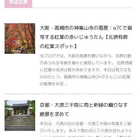
関連記事
大阪・高槻市の神峯山寺の風景：α7Cで描
写する紅葉の赤いじゅうたん【北摂有数
の紅葉スポット】
当ブログでは、大阪の発展を願いながら、北摂の魅
力あふれる写真を細々と発信しています。 北摂地域
に紅葉の名所は数か所ありますが、本日は有力なも
ののひとつ、高槻市の神峯山寺(かぶさんじ)の紅葉
の風景をお伝 ...
京都・大原三千院に雨と新緑の織りなす
絶景を求めて
本日は、大雨の日の京都・大原三千院の写真をご紹
介いたします。 あえて雨の日に三千院を訪れようと