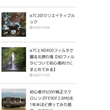
α7C2のクリエイティブル
ック
2023/12/24
α7CとND400フィルタで
撮る北摂の滝【NDフィル
タについて初心者向けに
まとめてみる】
2023/11/23
初心者がSONY純正マク
ロレンズFE90F2.8MGを
1年半ほど使ってみた感