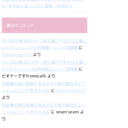
を1年半ほど使ってみた感想：作例あり
最近のコメント
SEL2860侮るなかれ：持ち運びやすさは正義！
α7Cキットレンズの作例集とレンズ沼問題
に
hokusetsu2025
より
SEL2860侮るなかれ：持ち運びやすさは正義！
α7Cキットレンズの作例集とレンズ沼問題
に
ビギナーですfromαcafe
より
淀屋橋の雨の夜景を見ながら大阪の観光ポテン
シャルについて考えてみる
に
hokusetsu2025
より
淀屋橋の雨の夜景を見ながら大阪の観光ポテン
シャルについて考えてみる
に
seven seven
よ
り