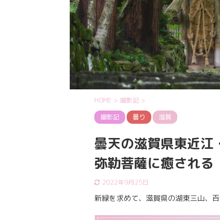
HOME
>
撮影記
>
撮影記
曇り
滋賀
曇天の滋賀県東近江
弥勒菩薩に癒される
2022年9月25日
新緑を求めて、滋賀県の湖東三山、百