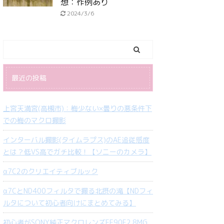
想：作例あり
2024/3/6
最近の投稿
上宮天満宮(高槻市)：梅少ない×曇りの悪条件下
での梅のマクロ撮影
インターバル撮影(タイムラプス)のAE追従感度
とは？低VS高でガチ比較！【ソニーのカメラ】
α7C2のクリエイティブルック
α7CとND400フィルタで撮る北摂の滝【NDフィ
ルタについて初心者向けにまとめてみる】
初心者がSONY純正マクロレンズFE90F2.8MG