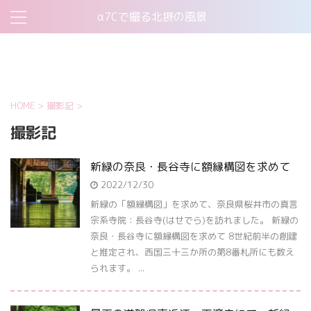
α7Cで撮る北摂の風景
お問い合わせ
このサイトについて
プライバシーポリシー
機材について
HOME
>
撮影記
>
撮影記
新緑の奈良・長谷寺に額縁構図を求めて
2022/12/30
新緑の「額縁構図」を求めて、奈良県桜井市の真言
宗系寺院：長谷寺(はせでら)を訪れました。 新緑の
奈良・長谷寺に額縁構図を求めて 8世紀前半の創建
と推定され、西国三十三か所の第8番札所にも数え
られます。 ...