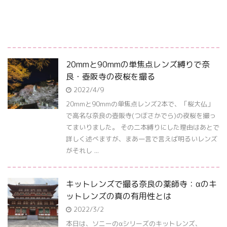
20mmと90mmの単焦点レンズ縛りで奈
良・壺阪寺の夜桜を撮る
2022/4/9
20mmと90mmの単焦点レンズ2本で、「桜大仏」
で高名な奈良の壺阪寺(つぼさかでら)の夜桜を撮っ
てまいりました。 その二本縛りにした理由はあとで
詳しく述べますが、まあ一言で言えば明るいレンズ
がそれし ...
キットレンズで撮る奈良の薬師寺：αのキ
ットレンズの真の有用性とは
2022/3/2
本日は、ソニーのαシリーズのキットレンズ、