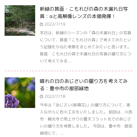
新緑の箕面・こもれびの森の木漏れ日写
真：αと高解像レンズの本領発揮！
2022/7/19
本日は、新緑のシーズンの「森の木漏れ日」の写真
について、箕面「こもれびの森」で考えてみたとい
う記録をかねた考察をまとめてみたいと思います。
箕面・こもれびの森で木漏れ日の写真の撮り方につ
いて考えてみる ...
晴れの日のあじさいの撮り方を考えてみ
る：豊中市の服部緑地
2022/7/18
今年は「あじさい(紫陽花)」の撮り方について、素
人ながらに色々工夫をいたしました。 前回は、川西
市・頼光寺で雨上がりの曇天フラット光でのあじさ
いの撮り方を考察しました。 今回は、豊中市・服部
緑地にて、 ...