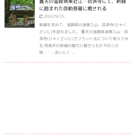
曇天の滋賀県東近江・百済寺にて、新緑
に囲まれた弥勒菩薩に癒される
2022/9/25
新緑を求めて、滋賀県の湖東三山、百済寺(ひゃく
さいじ)を訪れました。 曇天の滋賀県湖東三山・百
済寺(ひゃくさいじ)でフラット光について考えてみ
る 雨条件の新緑の魅力に魅せられた今日この
頃・・・あいにく ...