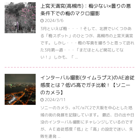
上宮天満宮(高槻市)：梅少ない×曇りの悪
条件下での梅のマクロ撮影
2024/3/6
3月といえば梅・・・！そして、北摂でいくつかあ
る「梅スポット」のひとつが、高槻市の上宮天満宮
です。 しかし・・・梅の写真を撮ろうと思って訪れ
た3月第一週・・・「まだほとんど開花してな
い！」 しかも、「 ...
インターバル撮影(タイムラプス)のAE追従
感度とは？低VS高でガチ比較！【ソニー
のカメラ】
2024/2/11
ソニーのカメラ、α7C/α7C2で大阪を中心とした地
域の街の発展を記録しています。 最近、日の出や日
没のインターバル撮影にチャレンジしているのです
が、ＡＥ追従感度「低」と「高」の設定で迷い、失
敗を連発 ...