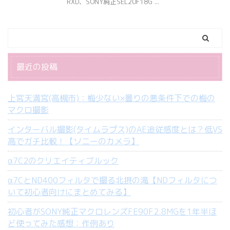
RXD、SONY純正SEL20F18G ...
最近の投稿
上宮天満宮(高槻市)：梅少ない×曇りの悪条件下での梅の
マクロ撮影
インターバル撮影(タイムラプス)のAE追従感度とは？低VS
高でガチ比較！【ソニーのカメラ】
α7C2のクリエイティブルック
α7CとND400フィルタで撮る北摂の滝【NDフィルタにつ
いて初心者向けにまとめてみる】
初心者がSONY純正マクロレンズFE90F2.8MGを1年半ほ
ど使ってみた感想：作例あり