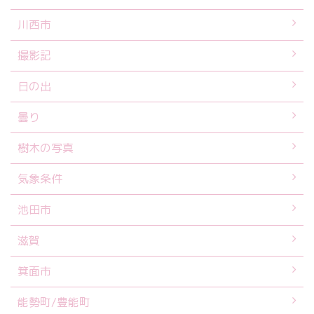
川西市
撮影記
日の出
曇り
樹木の写真
気象条件
池田市
滋賀
箕面市
能勢町/豊能町