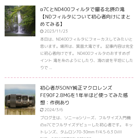
α7CとND400フィルタで撮る北摂の滝
【NDフィルタについて初心者向けにまと
めてみる】
2023/11/23
本日は、ND400フィルタにフォーカスしてみたいと
思います。場所は、箕面大滝です。 記事内容は完全
に初心者向けです。 ND400フィルタのおすすめポ
イント 滝を糸のようにしたり、海の波を平坦にした
りで ...
初心者がSONY純正マクロレンズ
FE90F2.8MGを1年半ほど使ってみた感
想：作例あり
2024/3/6
ブログ主は、ソニーαシリーズ、フルサイズ入門機
のα7Cでフルサイズデビューした初心者です。 キッ
トレンズ、タムロン70-30mm F/4.5-6.3 DiIII